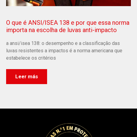
O que é ANSI/ISEA 138 e por que essa norma
importa na escolha de luvas anti-impacto
a ansi/isea 138: o desempenho e a classificação das
luvas resistentes a impactos é a norma americana que
estabelece os critérios
Leer más