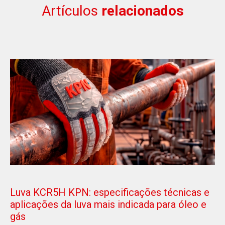
Artículos
relacionados
Luva KCR5H KPN: especificações técnicas e
aplicações da luva mais indicada para óleo e
gás