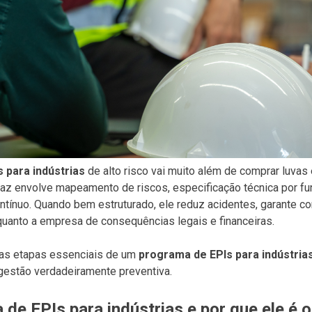
 para indústrias
de alto risco vai muito além de comprar luvas 
caz envolve mapeamento de riscos, especificação técnica por fu
tínuo. Quando bem estruturado, ele reduz acidentes, garante co
quanto a empresa de consequências legais e financeiras.
r as etapas essenciais de um
programa de EPIs para indústria
estão verdadeiramente preventiva.
de EPIs para indústrias e por que ele é o