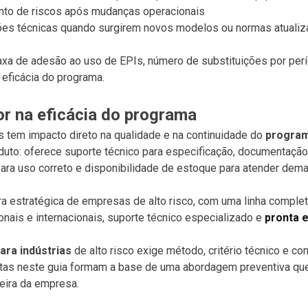
to de riscos após mudanças operacionais
ões técnicas quando surgirem novos modelos ou normas atuali
axa de adesão ao uso de EPIs, número de substituições por per
a eficácia do programa.
or na eficácia do programa
 tem impacto direto na qualidade e na continuidade do
program
uto: oferece suporte técnico para especificação, documentação
para uso correto e disponibilidade de estoque para atender dem
a estratégica de empresas de alto risco, com uma linha comple
onais e internacionais, suporte técnico especializado e
pronta 
ara indústrias
de alto risco exige método, critério técnico e 
ritas neste guia formam a base de uma abordagem preventiva qu
ceira da empresa.