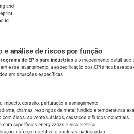
ing and
eprint
d id.
 e análise de riscos por função
programa de EPIs para indústrias
é o mapeamento detalhado d
 Sem esse levantamento, a especificação dos EPIs fica basead
idos em situações específicas.
e, impacto, abrasão, perfuração e esmagamento
radiante, chamas, respingos de metal fundido e temperaturas ex
 com óleos, solventes, ácidos, cáusticos e fluidos industriais
o com superfícies energizadas e arco elétrico
bração, esforço repetitivo e posturas inadequadas