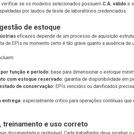
 verificar se os modelos selecionados possuem
C.A. válido
e s
espaldadas por laudos de teste de laboratórios credenciados.
 gestão de estoque
ústrias
eficazes depende de um processo de aquisição estrutu
alta de EPIs no momento certo é tão grave quanto a ausência de
ncluem:
por função e período:
base para dimensionar o estoque míni
to com estoque reservado:
garantia de disponibilidade em p
 estado de conservação:
EPIs vencidos ou danificados precisa
 entrega:
especialmente crítico para operações contínuas que n
o, treinamento e uso correto
a ser documentada e rastreável. Cada trabalhador deve receber 