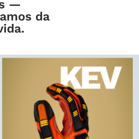
s —
damos da
vida.