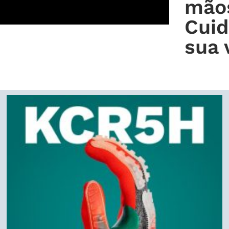
mão
Cui
sua 