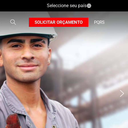
Seleccione seu país
B
G
SOLICITAR ORÇAMENTO
PQRS