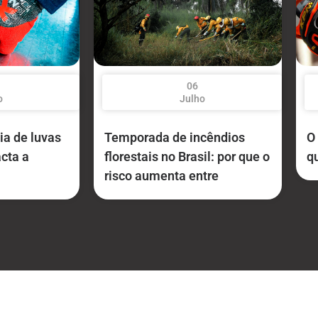
06
o
Julho
a de luvas
Temporada de incêndios
O
cta a
florestais no Brasil: por que o
q
a
risco aumenta entre