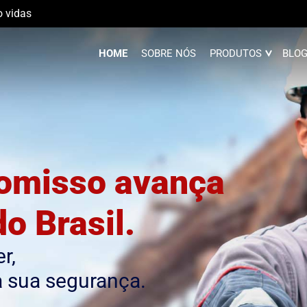
o vidas
HOME
SOBRE NÓS
PRODUTOS
BLO
omisso avança
o Brasil.
r,
a sua segurança.