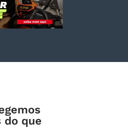
ntos de proteção e
 industrial | Brasil
tegemos
 do que