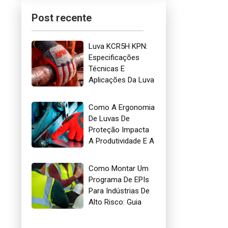
Post recente
Luva KCR5H KPN:
Especificações
Técnicas E
Aplicações Da Luva
Mais Indicada Para
Óleo E Gás
Como A Ergonomia
De Luvas De
Proteção Impacta
A Produtividade E A
Segurança No
Trabalho
Como Montar Um
Programa De EPIs
Para Indústrias De
Alto Risco: Guia
Para Gestores De
Segurança