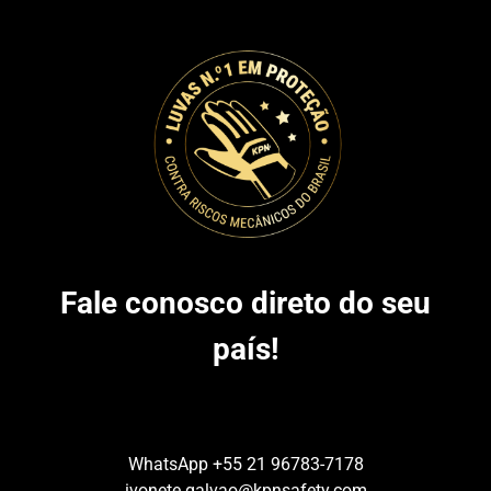
Fale conosco direto do seu
país!
WhatsApp
+55 21 96783-7178
ivonete.galvao@kpnsafety.com