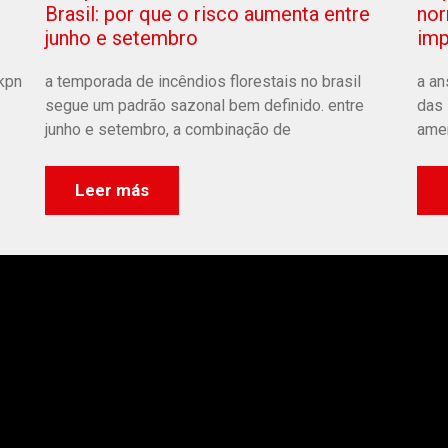
nor
Brasil: por que o risco aumenta entre
imp
junho e setembro
 kpn
a an
a temporada de incêndios florestais no brasil
das 
segue um padrão sazonal bem definido. entre
amer
junho e setembro, a combinação de
Leer más