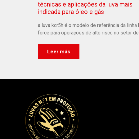
técnicas e aplicações da luva mais
indicada para óleo e gás
a luva kcr5h é o modelo de referência da linha
force para operações de alto risco no setor de
Leer más