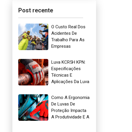
Post recente
O Custo Real Dos
Acidentes De
Trabalho Para As
Empresas
Brasileiras
Luva KCR5H KPN:
Especificações
Técnicas E
Aplicações Da Luva
Mais Indicada Para
Óleo E Gás
Como A Ergonomia
De Luvas De
Proteção Impacta
A Produtividade E A
Segurança No
Trabalho