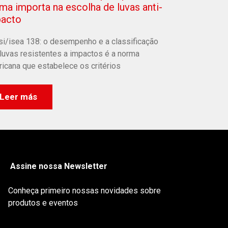
ma importa na escolha de luvas anti-
acto
si/isea 138: o desempenho e a classificação
luvas resistentes a impactos é a norma
icana que estabelece os critérios
Leer más
Assine nossa Newsletter
Conheça primeiro nossas novidades sobre
produtos e eventos