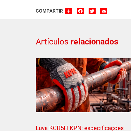
SHARE
FACEBOOK
TWITTER
EMAIL
COMPARTIR
Artículos
relacionados
Luva KCR5H KPN: especificações