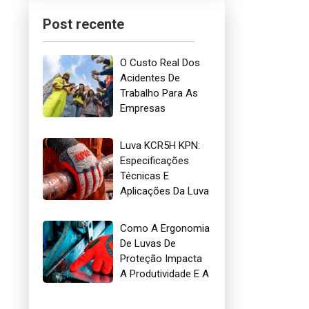
Post recente
O Custo Real Dos
Acidentes De
Trabalho Para As
Empresas
Brasileiras
Luva KCR5H KPN:
Especificações
Técnicas E
Aplicações Da Luva
Mais Indicada Para
Óleo E Gás
Como A Ergonomia
De Luvas De
Proteção Impacta
A Produtividade E A
Segurança No
Trabalho