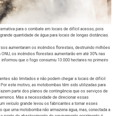
rnativa para o combate em locais de difícil acesso, pois
rande quantidade de água para locais de longas distâncias.
sos aumentaram os incêndios florestais, destruindo milhões
a ONU, os incêndios florestais aumentarão em até 30% nas
l informou que o fogo consumiu 13.000 hectares no primeiro
ntes são limitados e não podem chegar a locais de difícil
 Por este motivo, as motobombas têm sido utilizadas para
fazem parte dos planos de contingência que os serviços de
terrenos. Mas a necessidade de direcionar essas
 um veículo grande levou os fabricantes a tornar esses
aro que uma motobomba não armazena água, mas, conectada a
, o ponto de abastecimento do equipamento geralmente é