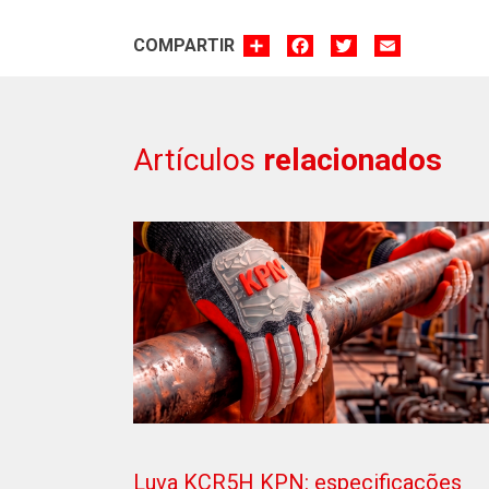
SHARE
FACEBOOK
TWITTER
EMAIL
COMPARTIR
Artículos
relacionados
Luva KCR5H KPN: especificações