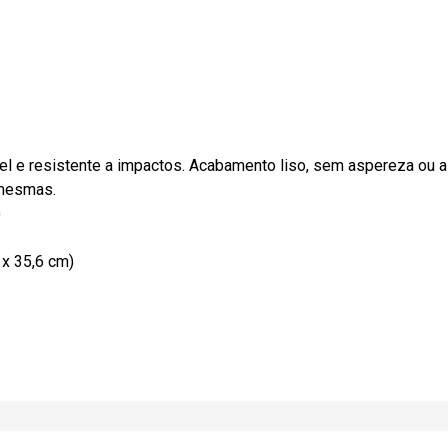
vel e resistente a impactos. Acabamento liso, sem aspereza ou 
 mesmas.
)
 x 35,6 cm)