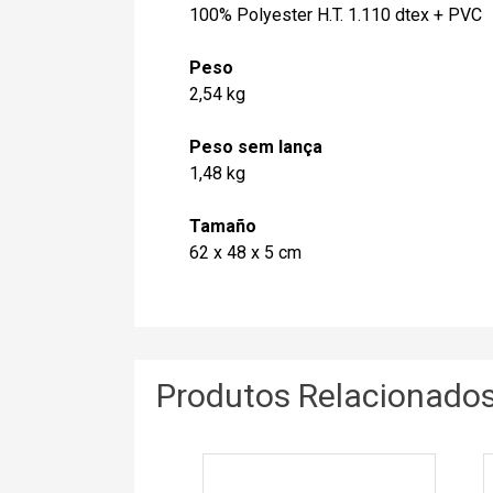
100% Polyester H.T. 1.110 dtex + PVC
Peso
2,54 kg
Peso sem lança
1,48 kg
Tamaño
62 x 48 x 5 cm
Produtos Relacionado