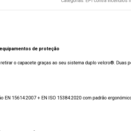
Categorias:
EPI contra incêndios f
 equipamentos de proteção
etirar o capacete graças ao seu sistema duplo velcro®. Duas pos
ção EN 15614:2007 + EN ISO 15384:2020 com padrão ergonómico 