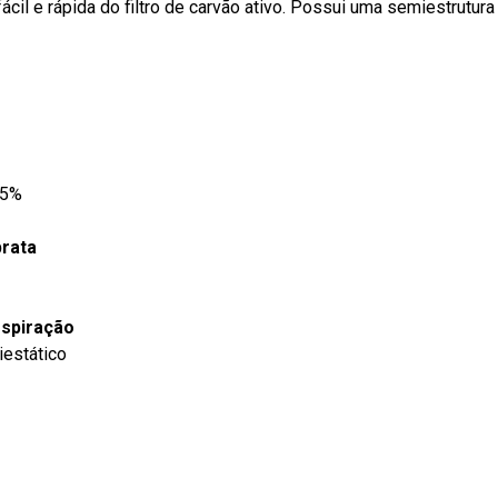
fácil e rápida do filtro de carvão ativo. Possui uma semiestrutura
 5%
prata
espiração
iestático