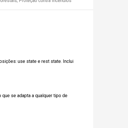
lorestais
,
Proteção contra Incêndios
ições: use state e rest state. Inclui
que se adapta a qualquer tipo de