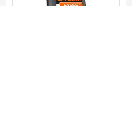
DETECTOR DE TENSÃO PESSOAL –
MÉDIA TENSÃO / ÓPTICO E ACÚSTICO –
648-D-TUERI-EXPERT
LER MAIS