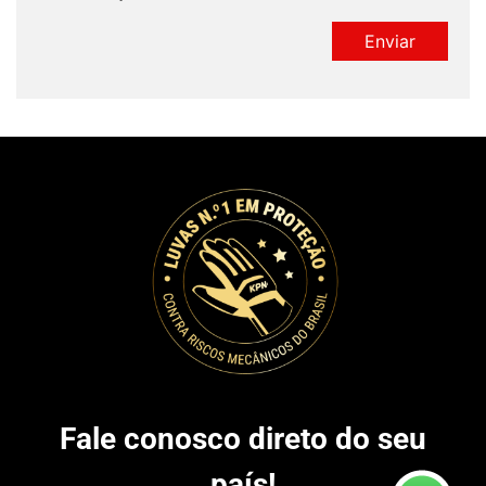
Fale conosco direto do seu
país!